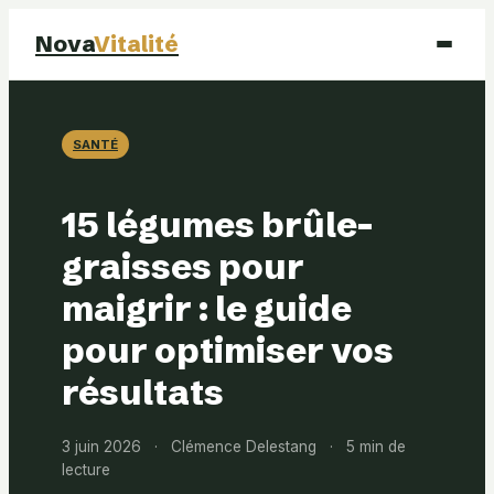
Nova
Vitalité
Santé
SANTÉ
Beauté
15 légumes brûle-
Mode
graisses pour
maigrir : le guide
Bien-être
pour optimiser vos
résultats
3 juin 2026
·
Clémence Delestang
·
5 min de
lecture