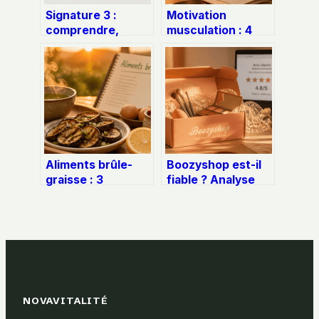
Signature 3 :
Motivation
comprendre,
musculation : 4
choisir et
piliers pour bâtir
exploiter cette
une routine
écriture élégante
inébranlable sans
vous épuiser
Aliments brûle-
Boozyshop est-il
graisse : 3
fiable ? Analyse
mécanismes
des avis, délais de
biologiques et 12
livraison et qualité
ingrédients pour
des produits
optimiser votre
métabolisme
NOVAVITALITÉ