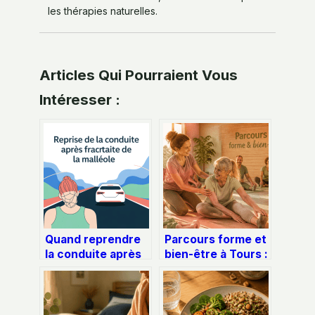
les thérapies naturelles.
Articles Qui Pourraient Vous
Intéresser :
Quand reprendre
Parcours forme et
la conduite après
bien-être à Tours :
une fracture de la
3 piliers pour
malléole
reprendre une
activité physique
adaptée sans