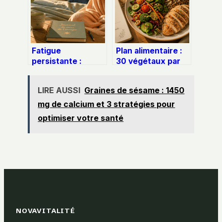
risque
Fatigue
Plan alimentaire :
persistante :
30 végétaux par
simple coup de
semaine et 30g de
mou ou
protéines pour
LIRE AUSSI
Graines de sésame : 1450
épuisement
fondre
profond ?
durablement
mg de calcium et 3 stratégies pour
optimiser votre santé
NOVAVITALITÉ