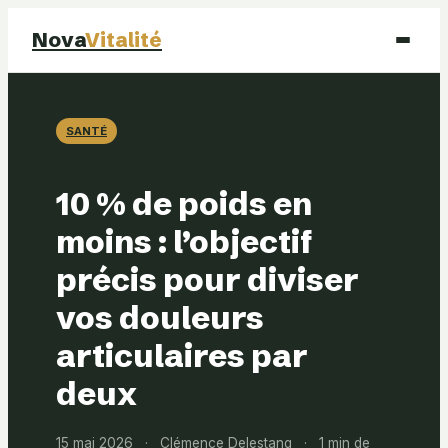
Nova
Vitalité
Santé
SANTÉ
Beauté
10 % de poids en
Mode
moins : l’objectif
précis pour diviser
Bien-être
vos douleurs
articulaires par
deux
15 mai 2026
·
Clémence Delestang
·
1 min de