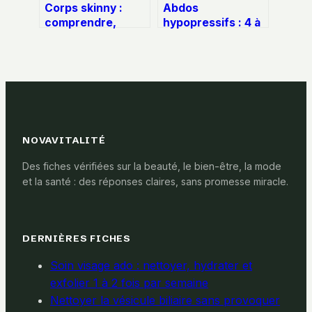
Corps skinny :
Abdos
comprendre,
hypopressifs : 4 à
accepter et
8 semaines pour
transformer sa
des résultats
silhouette
visibles et un
naturellement
ventre gainé
NOVAVITALITÉ
Des fiches vérifiées sur la beauté, le bien-être, la mode
et la santé : des réponses claires, sans promesse miracle.
DERNIÈRES FICHES
Soin visage ado : nettoyer, hydrater et
exfolier 1 à 2 fois par semaine
Nettoyer la vésicule biliaire sans provoquer