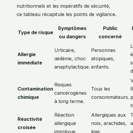
nutritionnels et les impératifs de sécurité,
ce tableau récapitule les points de vigilance.
Symptômes
Public
Type de risque
ou dangers
concerné
L
Urticaire,
Personnes
Allergie
é
œdème, choc
atopiques,
immédiate
s
anaphylactique.
enfants.
d
V
Risques
Contamination
Tous les
R
cancérogènes
chimique
consommateurs.
p
à long terme.
t
Réaction
Allergiques aux
T
Réactivité
allergique
noix, arachides,
a
croisée
imprévue.
kiwi.
a