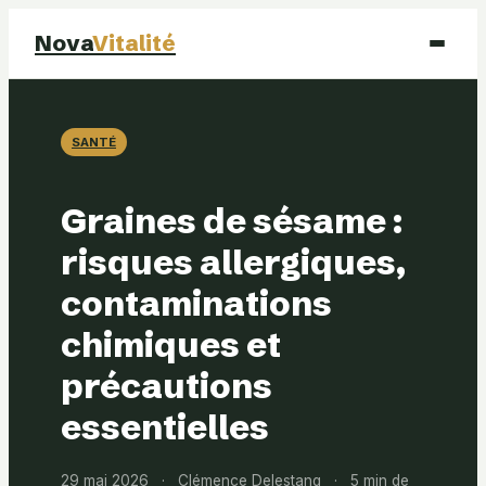
Nova
Vitalité
Santé
SANTÉ
Beauté
Graines de sésame :
Mode
risques allergiques,
contaminations
Bien-être
chimiques et
précautions
essentielles
29 mai 2026
·
Clémence Delestang
·
5 min de