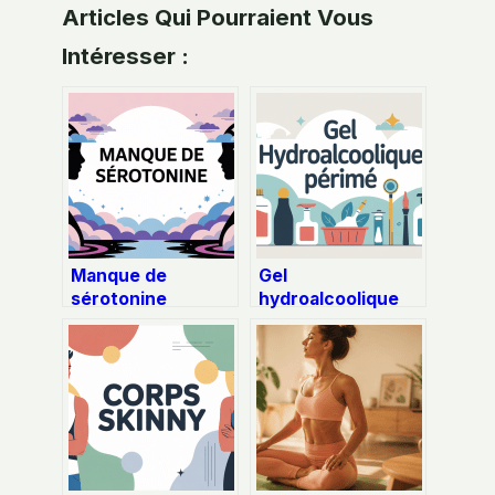
Articles Qui Pourraient Vous
Intéresser :
Manque de
Gel
sérotonine
hydroalcoolique
symptômes : les
périmé : risques
signes qui doivent
réels, usages
vous alerter
possibles,
réflexes à adopter