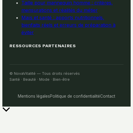
Taille pour mannequin homme : critères,
mensurations et réalités du métier
Maïs et santé : apports nutritionnels,
bienfaits réels et erreurs de préparation à
éviter
RESSOURCES PARTENAIRES
© NovaVitalité — Tous droits réservés
Santé · Beauté · Mode · Bien-être
Mentions légales
Politique de confidentialité
Contact
Retour
en
haut