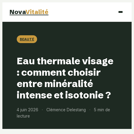
Nova
Vitalité
Santé
BEAUTÉ
Beauté
Eau thermale visage
Mode
: comment choisir
entre minéralité
Bien-être
intense et isotonie ?
4 juin 2026
·
Clémence Delestang
·
5 min de
lecture