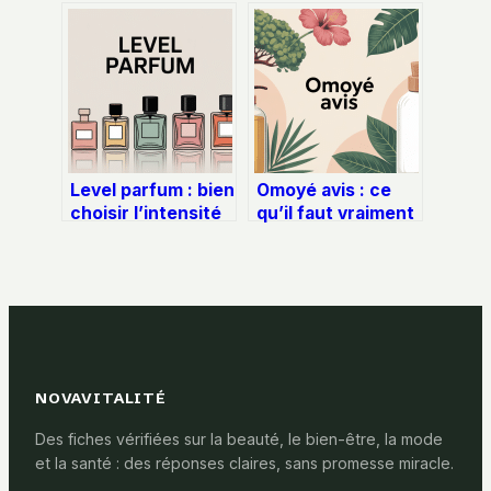
pour comprendre,
faire et comment
choisir et porter
rattraper les
ce parfum
dégâts
d’exception
Level parfum : bien
Omoyé avis : ce
choisir l’intensité
qu’il faut vraiment
idéale de votre
savoir avant
fragrance
d’acheter
NOVAVITALITÉ
Des fiches vérifiées sur la beauté, le bien-être, la mode
et la santé : des réponses claires, sans promesse miracle.