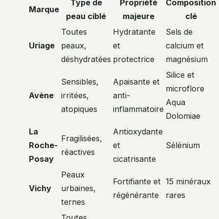
Type de
Propriété
Composition
Marque
peau ciblé
majeure
clé
Toutes
Hydratante
Sels de
Uriage
peaux,
et
calcium et
déshydratées
protectrice
magnésium
Silice et
Sensibles,
Apaisante et
microflore
Avène
irritées,
anti-
Aqua
atopiques
inflammatoire
Dolomiae
La
Antioxydante
Fragilisées,
Roche-
et
Sélénium
réactives
Posay
cicatrisante
Peaux
Fortifiante et
15 minéraux
Vichy
urbaines,
régénérante
rares
ternes
Toutes