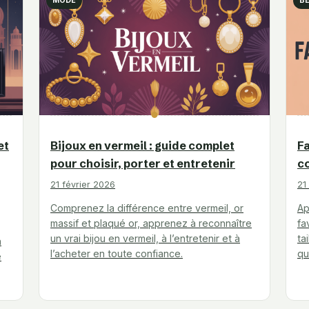
MODE
B
et
Bijoux en vermeil : guide complet
Fa
pour choisir, porter et entretenir
co
21 février 2026
21
Comprenez la différence entre vermeil, or
Ap
massif et plaqué or, apprenez à reconnaître
fa
un vrai bijou en vermeil, à l’entretenir et à
ta
n
l’acheter en toute confiance.
qu
e