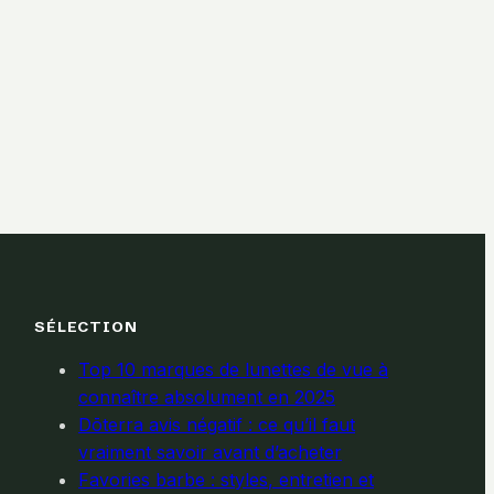
SÉLECTION
Top 10 marques de lunettes de vue à
connaître absolument en 2025
Dōterra avis négatif : ce qu’il faut
vraiment savoir avant d’acheter
Favories barbe : styles, entretien et