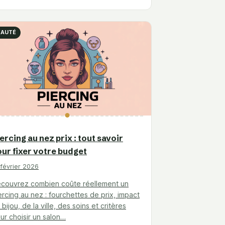
EAUTÉ
ercing au nez prix : tout savoir
ur fixer votre budget
 février 2026
couvrez combien coûte réellement un
ercing au nez : fourchettes de prix, impact
 bijou, de la ville, des soins et critères
ur choisir un salon…