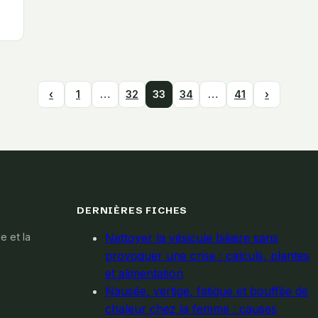
‹
1
…
32
33
34
…
41
›
DERNIÈRES FICHES
e et la
Nettoyer la vésicule biliaire sans
provoquer une crise : calculs, plantes
et alimentation
Nausée, vertige, fatigue et bouffée de
chaleur chez la femme : causes