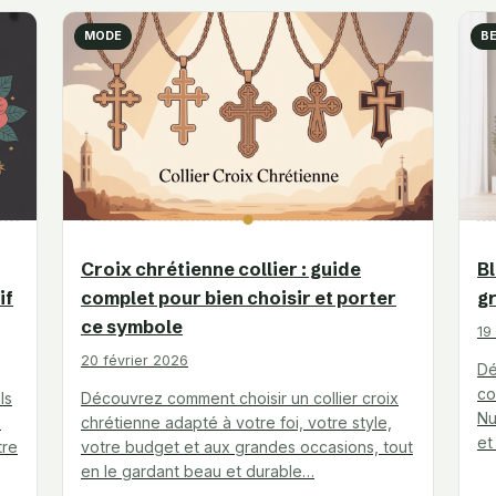
MODE
B
Croix chrétienne collier : guide
B
if
complet pour bien choisir et porter
gr
ce symbole
19
20 février 2026
Dé
co
ls
Découvrez comment choisir un collier croix
Nu
e
chrétienne adapté à votre foi, votre style,
et
tre
votre budget et aux grandes occasions, tout
en le gardant beau et durable…