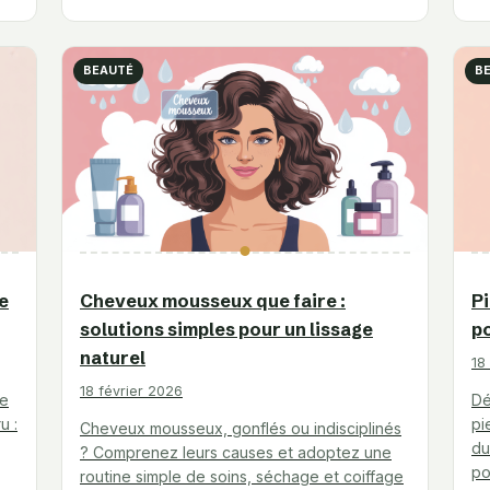
BEAUTÉ
B
e
Cheveux mousseux que faire :
Pi
solutions simples pour un lissage
po
naturel
18
18 février 2026
de
Dé
u :
pi
Cheveux mousseux, gonflés ou indisciplinés
du
? Comprenez leurs causes et adoptez une
po
routine simple de soins, séchage et coiffage