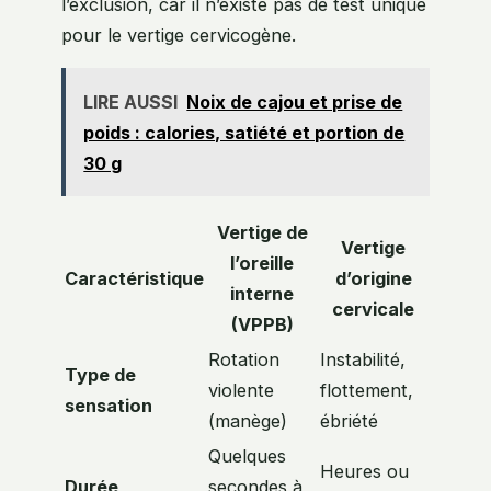
l’exclusion, car il n’existe pas de test unique
pour le vertige cervicogène.
LIRE AUSSI
Noix de cajou et prise de
poids : calories, satiété et portion de
30 g
Vertige de
Vertige
l’oreille
Caractéristique
d’origine
interne
cervicale
(VPPB)
Rotation
Instabilité,
Type de
violente
flottement,
sensation
(manège)
ébriété
Quelques
Heures ou
Durée
secondes à