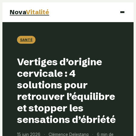
Nova
Vitalité
Santé
SANTÉ
Beauté
Vertiges d’origine
Mode
cervicale : 4
solutions pour
Bien-être
retrouver l’équilibre
et stopper les
sensations d’ébriété
15 juin 2026
·
Clémence Delestang
·
6 min de