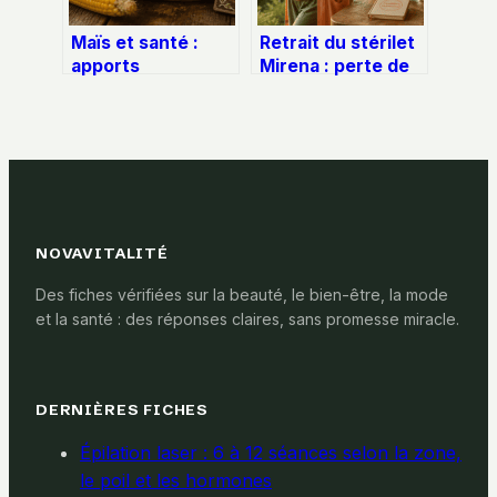
Maïs et santé :
Retrait du stérilet
apports
Mirena : perte de
nutritionnels,
poids et
bienfaits réels et
rééquilibrage
erreurs de
hormonal
préparation à
éviter
NOVAVITALITÉ
Des fiches vérifiées sur la beauté, le bien-être, la mode
et la santé : des réponses claires, sans promesse miracle.
DERNIÈRES FICHES
Épilation laser : 6 à 12 séances selon la zone,
le poil et les hormones