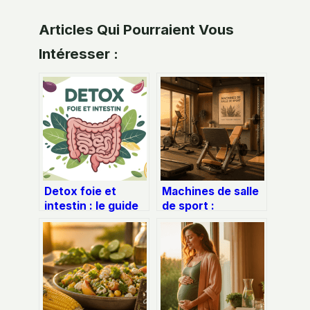
Articles Qui Pourraient Vous
Intéresser :
Detox foie et
Machines de salle
intestin : le guide
de sport :
sérieux pour
comment choisir
nettoyer sans se
les équipements
mettre en danger
adaptés à vos
objectifs ?