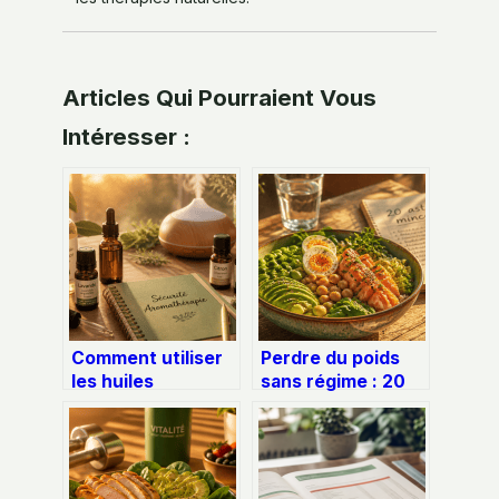
Articles Qui Pourraient Vous
Intéresser :
Comment utiliser
Perdre du poids
les huiles
sans régime : 20
essentielles sans
réflexes
risque : les règles
métaboliques pour
de dilution et de
stabiliser sa
sécurité
glycémie
durablement