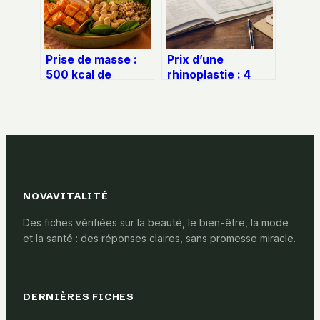
Prise de masse :
Prix d’une
500 kcal de
rhinoplastie : 4
surplus et 3 piliers
facteurs
pour bâtir du
déterminants et
muscle sans gras
conditions de
remboursement
NOVAVITALITÉ
Des fiches vérifiées sur la beauté, le bien-être, la mode
et la santé : des réponses claires, sans promesse miracle.
DERNIÈRES FICHES