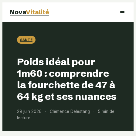
Nova
Vitalité
Santé
SANTÉ
Beauté
Poids idéal pour
Mode
1m60 : comprendre
la fourchette de 47 à
Bien-être
64 kg et ses nuances
29 juin 2026
·
Clémence Delestang
·
5 min de
lecture