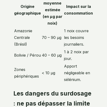
moyenne
Origine
Impact sur la
estimée
géographique
consommation
(en µg par
noix)
Amazonie
1 noix couvre
Centrale
70 – 90 µg
les besoins
(Brésil)
journaliers.
1 à 2 noix par
Bolivie / Pérou
40 – 60 µg
jour.
Apport
Zones
< 10 µg
négligeable en
périphériques
sélénium.
Les dangers du surdosage
: ne pas dépasser la limite