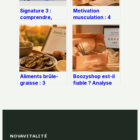
Signature 3 :
Motivation
comprendre,
musculation : 4
choisir et
piliers pour bâtir
exploiter cette
une routine
écriture élégante
inébranlable sans
vous épuiser
Aliments brûle-
Boozyshop est-il
graisse : 3
fiable ? Analyse
mécanismes
des avis, délais de
biologiques et 12
livraison et qualité
ingrédients pour
des produits
optimiser votre
métabolisme
NOVAVITALITÉ