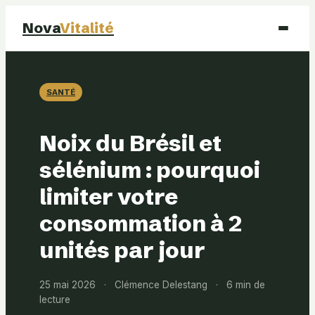
Nova
Vitalité
Santé
SANTÉ
Beauté
Noix du Brésil et
Mode
sélénium : pourquoi
limiter votre
Bien-être
consommation à 2
unités par jour
25 mai 2026
·
Clémence Delestang
·
6 min de
lecture