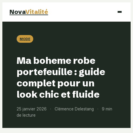
Nova
Vitalité
Santé
MODE
Beauté
Ma boheme robe
Mode
portefeuille : guide
complet pour un
Bien-être
look chic et fluide
25 janvier 2026
·
Clémence Delestang
·
9 min
de lecture