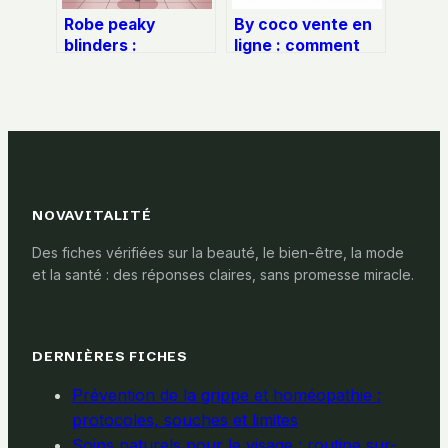
Robe peaky
By coco vente en
blinders :
ligne : comment
comment adopter
acheter en
le style charleston
confiance et
des années 20
éviter les pièges
NOVAVITALITÉ
Des fiches vérifiées sur la beauté, le bien-être, la mode
et la santé : des réponses claires, sans promesse miracle.
DERNIÈRES FICHES
Prévention de la grippe et homéopathie :
protocoles, souches et limites
Soins naturels pour le visage : routine sur-