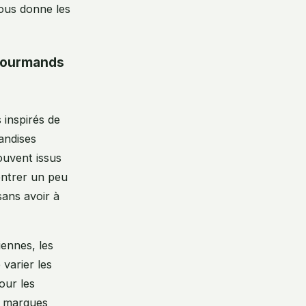
vous donne les
 gourmands
 inspirés de
andises
souvent issus
entrer un peu
sans avoir à
iennes, les
 varier les
our les
s marques