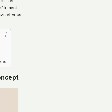
ises et
ncrètement.
avis et vous
aris
oncept