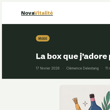
Nova
Vitalité
MODE
La box que j’adore 
17 février 2026
·
Clémence Delestang
·
11 