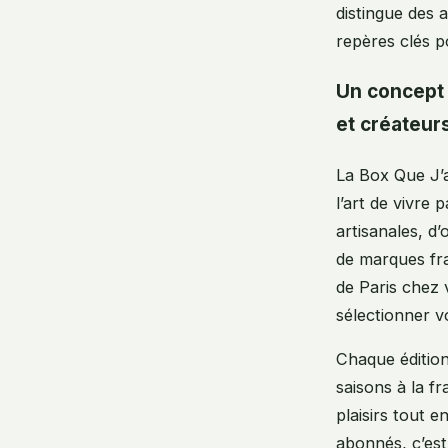
distingue des 
repères clés p
Un concept 
et créateur
La Box Que J’a
l’art de vivre
artisanales, d
de marques fra
de Paris chez 
sélectionner 
Chaque édition
saisons à la f
plaisirs tout 
abonnés, c’es