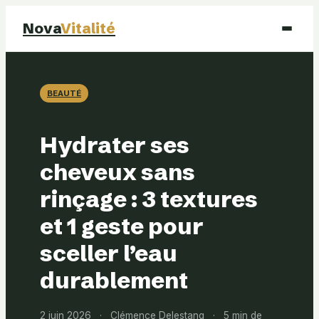
Nova
Vitalité
Santé
BEAUTÉ
Beauté
Hydrater ses
Mode
cheveux sans
rinçage : 3 textures
Bien-être
et 1 geste pour
sceller l’eau
durablement
2 juin 2026
·
Clémence Delestang
·
5 min de