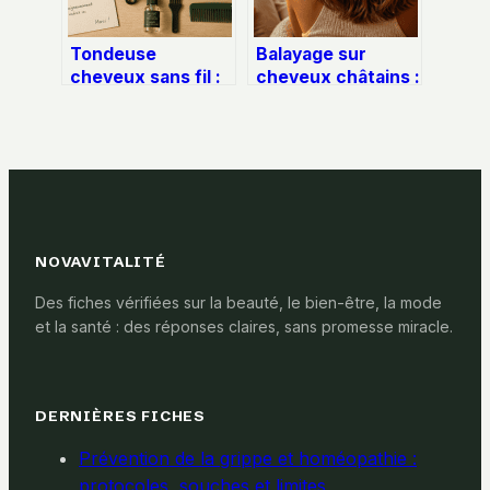
Tondeuse
Balayage sur
cheveux sans fil :
cheveux châtains :
liberté totale ou
5 nuances pour
compromis sur la
illuminer votre
puissance ?
base sans effet
racines
NOVAVITALITÉ
Des fiches vérifiées sur la beauté, le bien-être, la mode
et la santé : des réponses claires, sans promesse miracle.
DERNIÈRES FICHES
Prévention de la grippe et homéopathie :
protocoles, souches et limites