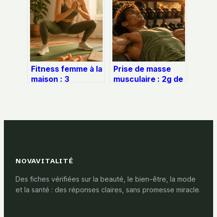
volume musculaire
Fitness femme à la
Prise de masse
maison : 3
musculaire : 2g de
programmes
protéines par kilo
ciblés pour
et surplus
transformer sa
calorique maîtrisé
silhouette en 30
pour limiter le gras
jours
NOVAVITALITÉ
Des fiches vérifiées sur la beauté, le bien-être, la mode
et la santé : des réponses claires, sans promesse miracle.