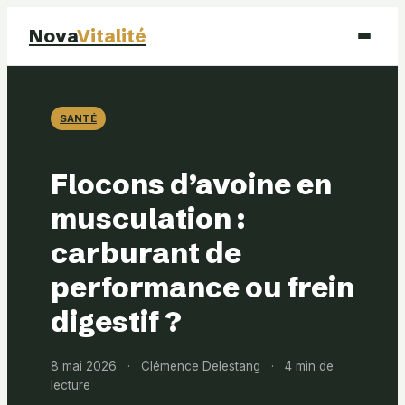
Nova
Vitalité
Santé
SANTÉ
Beauté
Flocons d’avoine en
Mode
musculation :
carburant de
Bien-être
performance ou frein
digestif ?
8 mai 2026
·
Clémence Delestang
·
4 min de
lecture