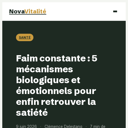
Nova
Vitalité
Santé
SANTÉ
Beauté
Faim constante : 5
Mode
mécanismes
biologiques et
Bien-être
émotionnels pour
enfin retrouver la
satiété
9 juin 2026
·
Clémence Delestang
·
7 min de