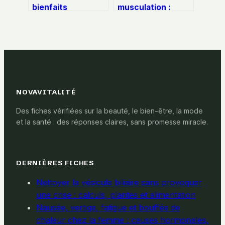
bienfaits
musculation :
nutritionnels,
pourquoi ce
réalités digestives
glucide est votre
et controverses
meilleur allié
médicales
NOVAVITALITÉ
Des fiches vérifiées sur la beauté, le bien-être, la mode
et la santé : des réponses claires, sans promesse miracle.
DERNIÈRES FICHES
Nettoyer la vésicule biliaire sans provoquer
une crise : calculs, plantes et alimentation
Nausée, vertige, fatigue et bouffée de
chaleur chez la femme : causes hormonales,