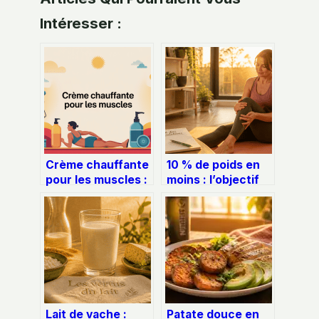
Intéresser :
Crème chauffante
10 % de poids en
pour les muscles :
moins : l’objectif
comment bien
précis pour diviser
choisir et l’utiliser
vos douleurs
en sécurité
articulaires par
deux
Lait de vache :
Patate douce en