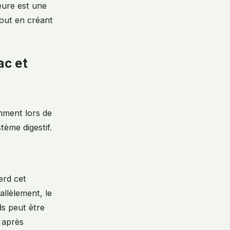
neure est une
tout en créant
ac et
amment lors de
ème digestif.
perd cet
allèlement, le
ds peut être
l après