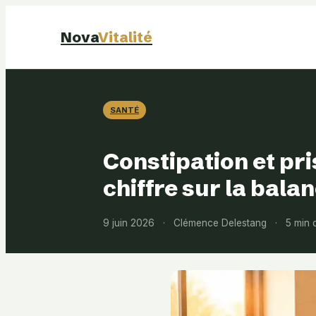
Nova
Vitalité
SANTÉ
Constipation et pri
chiffre sur la bala
9 juin 2026
·
Clémence Delestang
·
5 min 