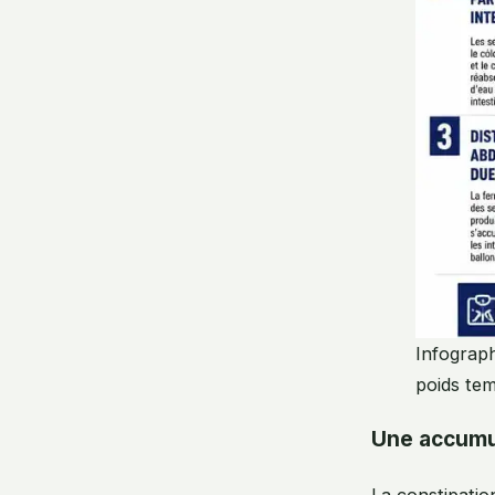
Infograph
poids te
Une accumul
La constipatio