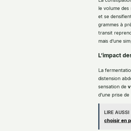
le volume des 
et se densifie
grammes à près 
transit repren
mais d’une si
L’impact de
La fermentatio
distension abdo
sensation de
v
d’une prise de
LIRE AUSSI
choisir en 