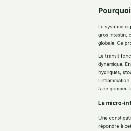
Pourquoi 
Le système dige
gros intestin, 
globale. Ce pr
Le transit fon
dynamique. En 
hydriques, sto
l’inflammation 
faire grimper 
La micro-in
Une constipati
répondre à cet