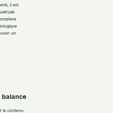
nti, il est
quiétude
 complexe
iologique
rouver un
a balance
et le contenu