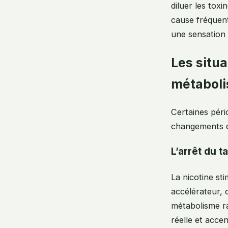
diluer les tox
cause fréquent
une sensation
Les situa
métabol
Certaines péri
changements d’
L’arrêt du t
La nicotine sti
accélérateur, 
métabolisme ral
réelle et accen