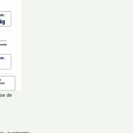
ise de
ine, augmente