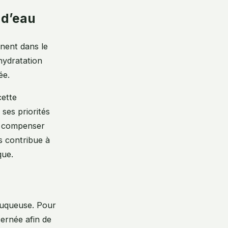
 d’eau
gnent dans le
’hydratation
ée.
cette
ses priorités
ur compenser
es contribue à
que.
muqueuse. Pour
cernée afin de