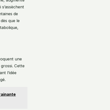
i s’assèchent
ntaines de
 dès que le
tabolique,
ovoquent une
 grossi. Cette
ant l’idée
gé.
rainante