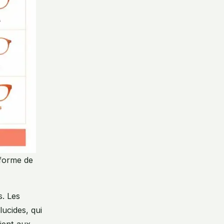
 forme de
s. Les
lucides, qui
ient aux