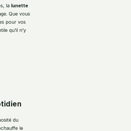
s, la
lunette
age. Que vous
res pour vos
le qu’il n’y
tidien
nosité du
échauffe le