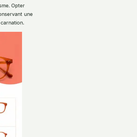
isme. Opter
conservant une
 carnation.