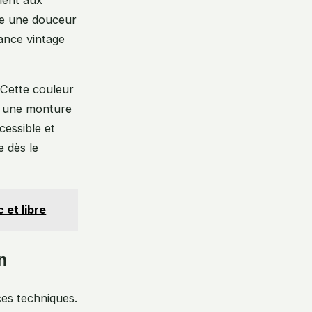
e une douceur
ance vintage
 Cette couleur
l, une monture
essible et
e dès le
 et libre
n
ces techniques.