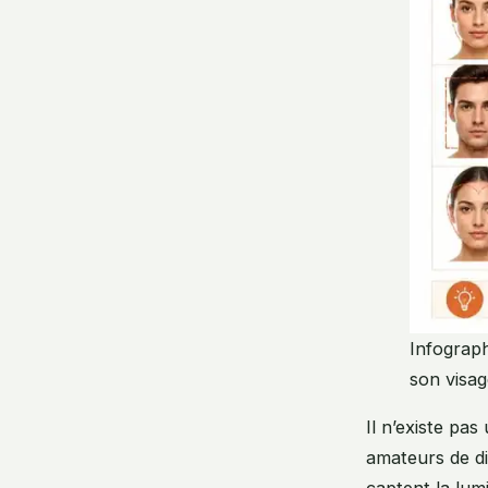
Infograph
son visag
Il n’existe pas
amateurs de di
captent la lum