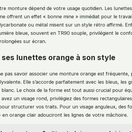
tre monture dépend de votre usage quotidien. Les lunette
ane offrent un effet « bonne mine » immédiat pour le travail
olycarbonate ou métal misent sur un style rétro affirmé. Enf
umière bleue, souvent en TR90 souple, privilégient le confo
rolongées sur écran.
 ses lunettes orange à son style
ne pas savoir associer une monture orange est fréquente, 
yvalente. Elle s’accorde parfaitement avec les bleus, les gr
e blanc. Le choix de la forme est tout aussi crucial pour équ
s avez un visage rond, privilégiez des formes rectangulaire
our structurer vos traits. Pour un visage anguleux, des 
» en orange clair adouciront les lignes de votre mâchoire.