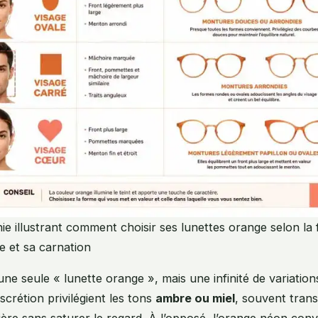
ie illustrant comment choisir ses lunettes orange selon la
e et sa carnation
 une seule « lunette orange », mais une infinité de variation
scrétion privilégient les tons
ambre ou miel
, souvent trans
ière sans saturer le regard. À l’opposé, l’orange néon conv