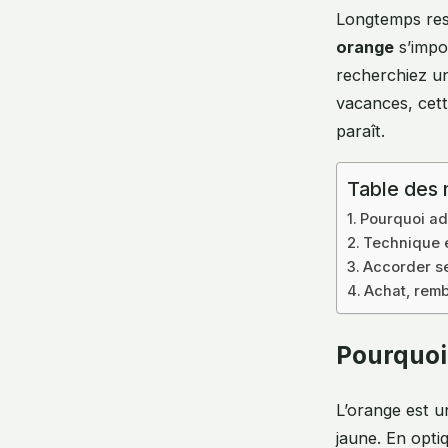
Longtemps rest
orange
s’impo
recherchiez un
vacances, cett
paraît.
Table des 
Pourquoi ad
Technique et
Accorder se
Achat, rem
Pourquoi
L’orange est u
jaune. En opti