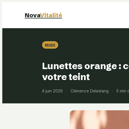
Nova
Vitalité
MODE
Lunettes orange : 
votre teint
4 juin 2026
·
Clémence Delestang
·
5 min 