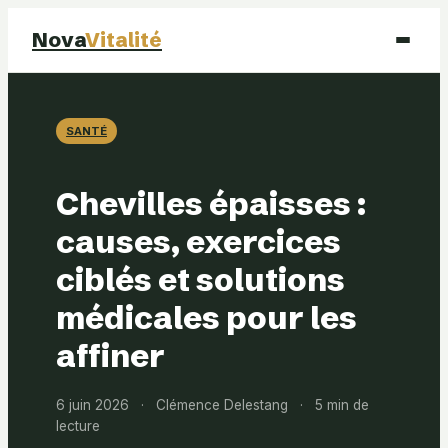
Nova
Vitalité
Santé
SANTÉ
Beauté
Chevilles épaisses :
Mode
causes, exercices
ciblés et solutions
Bien-être
médicales pour les
affiner
6 juin 2026
·
Clémence Delestang
·
5 min de
lecture