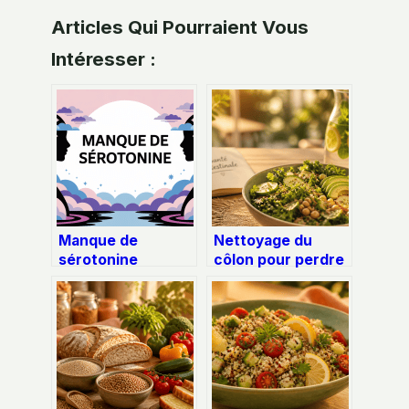
Articles Qui Pourraient Vous
Intéresser :
Manque de
Nettoyage du
sérotonine
côlon pour perdre
symptômes : les
du poids : les
signes qui doivent
risques cachés
vous alerter
d’une pratique
trompeuse