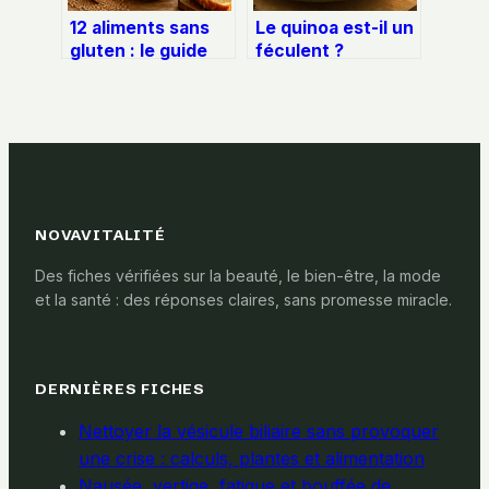
12 aliments sans
Le quinoa est-il un
gluten : le guide
féculent ?
complet pour
Protéines, amidon
composer vos
et 3 vérités
repas sans risque
nutritionnelles
NOVAVITALITÉ
Des fiches vérifiées sur la beauté, le bien-être, la mode
et la santé : des réponses claires, sans promesse miracle.
DERNIÈRES FICHES
Nettoyer la vésicule biliaire sans provoquer
une crise : calculs, plantes et alimentation
Nausée, vertige, fatigue et bouffée de