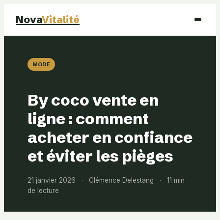
Nova
Vitalité
Santé
MODE
Beauté
By coco vente en
Mode
ligne : comment
acheter en confiance
Bien-être
et éviter les pièges
21 janvier 2026
·
Clémence Delestang
·
11 min
de lecture