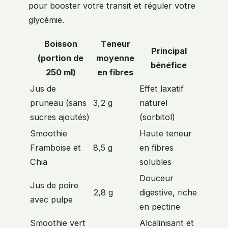
pour booster votre transit et réguler votre
glycémie.
Boisson
Teneur
Principal
(portion de
moyenne
bénéfice
250 ml)
en fibres
Jus de
Effet laxatif
pruneau (sans
3,2 g
naturel
sucres ajoutés)
(sorbitol)
Smoothie
Haute teneur
Framboise et
8,5 g
en fibres
Chia
solubles
Douceur
Jus de poire
2,8 g
digestive, riche
avec pulpe
en pectine
Smoothie vert
Alcalinisant et