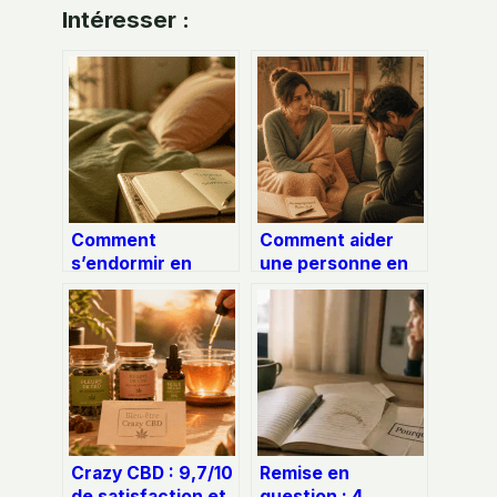
Intéresser :
Comment
Comment aider
s’endormir en
une personne en
moins de 10
burn out : 4 étapes
minutes : 4
pour briser le déni
techniques de
et soutenir un
respiration et le
proche
réglage thermique
idéal
Crazy CBD : 9,7/10
Remise en
de satisfaction et
question : 4