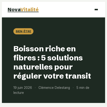
Nova
Vitalité
Santé
BIEN-ÊTRE
Beauté
Boisson riche en
Mode
fibres : 5 solutions
naturelles pour
Bien-être
réguler votre transit
19 juin 2026
·
Clémence Delestang
·
5 min de
lecture