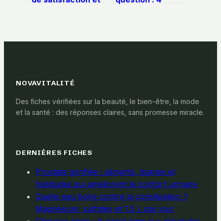
des fleurs à moins
étapes concrètes
de 2€ pour
pour transformer
bousculer le
le doute en levier
marché
d’évolution
NOVAVITALITÉ
Des fiches vérifiées sur la beauté, le bien-être, la mode
et la santé : des réponses claires, sans promesse miracle.
DERNIÈRES FICHES
Prostate gonflée : aliments, tisanes et
habitudes qui améliorent le confort urinaire
Quelle eau boire contre la constipation ?
Magnésium, sulfates et 1,5 L par jour