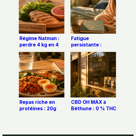
Régime Natman :
Fatigue
perdre 4 kg en 4
persistante :
jours est-il sans
simple coup de
risque pour votre
mou ou
métabolisme ?
épuisement
profond ?
Repas riche en
CBD OH MAX à
protéines : 20g
Béthune : 0 % THC
par assiette pour
et 248 avis pour
stabiliser votre
choisir son
énergie et
chanvre en toute
préserver vos
confiance