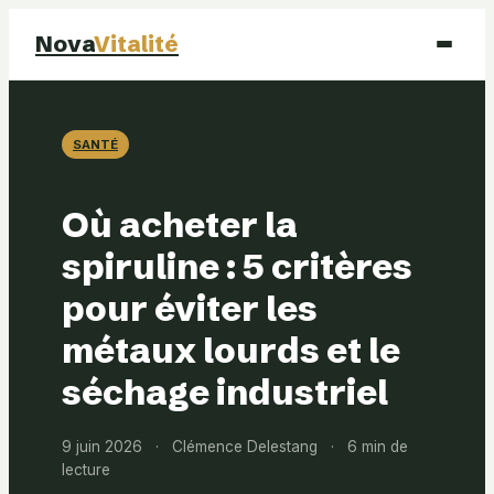
Nova
Vitalité
Santé
SANTÉ
Beauté
Où acheter la
Mode
spiruline : 5 critères
pour éviter les
Bien-être
métaux lourds et le
séchage industriel
9 juin 2026
·
Clémence Delestang
·
6 min de
lecture